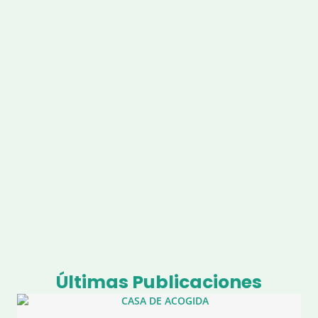
Llevamos 13 años en la gestión ética de las colonias felinas
de la ciudad de Elche
100 colonias
controladas
Hemos colaborado en el alta y gestión de más de 100
colonias en todo el termino municipal de Elche
+5000 gatos
+ 5000 gatos esterilizados en todo el termino municipal de
Elche
Últimas Publicaciones