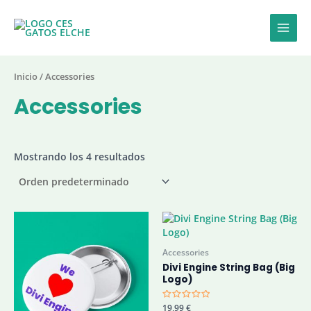
Ir
al
contenido
Main
Men
Inicio
/ Accessories
Accessories
Mostrando los 4 resultados
Accessories
Divi Engine String Bag (Big
Logo)
Valorado
19,99
€