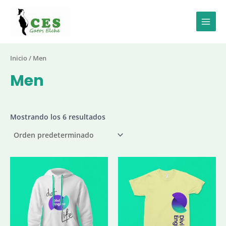
Ir
al
contenido
Main
Men
Inicio
/ Men
Men
Mostrando los 6 resultados