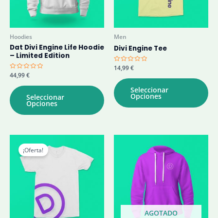
Hoodies
Men
Dat Divi Engine Life Hoodie
Divi Engine Tee
– Limited Edition
Valorado
14,99
€
con
Valorado
44,99
€
0
Es
con
de
0
Este
pr
Seleccionar
5
de
Opciones
producto
Seleccionar
5
tie
Opciones
tiene
mú
múltiples
var
variantes.
La
Las
op
opciones
se
¡Oferta!
se
pu
pueden
ele
elegir
en
en
la
la
pá
página
de
AGOTADO
de
pr