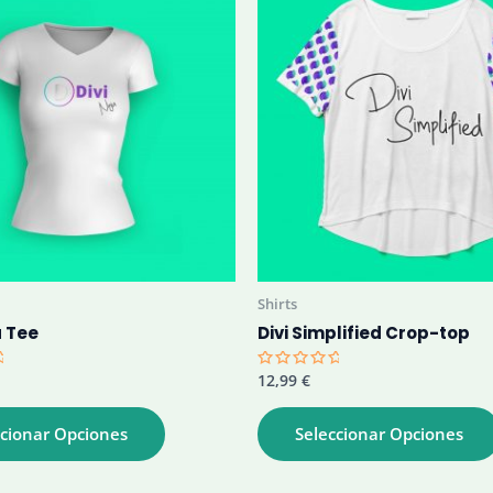
Shirts
a Tee
Divi Simplified Crop-top
12,99
€
Valorado
con
0
Este
de
ccionar Opciones
Seleccionar Opciones
producto
5
tiene
múltiples