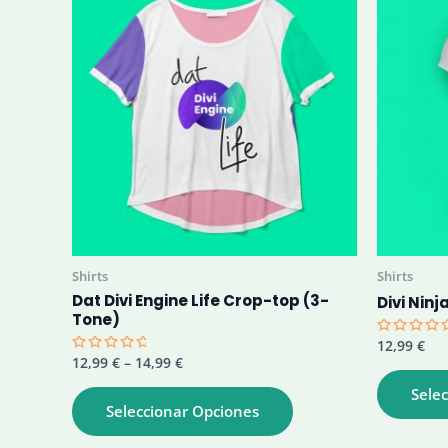
Shirts
Shirts
Dat Divi Engine Life Crop-top (3-
Divi Ninj
Tone)
12,99
€
Valorado
con
12,99
€
–
14,99
€
Valorado
0
con
de
0
Este
Sele
5
de
Seleccionar Opciones
producto
5
tiene